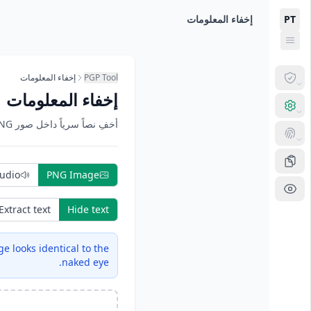
Now viewin: إخفاء المعلومات
Skip to main conten
PT
إخفاء المعلومات
PGP Tool
إخفاء المعلومات
إخفاء المعلومات
أخفِ نصاً سرياً داخل صور PNG باستخدام إخفاء المعلومات LSB. 100% من جانب العميل.
udio
PNG Image
Extract text
Hide text
e looks identical to the
naked eye.