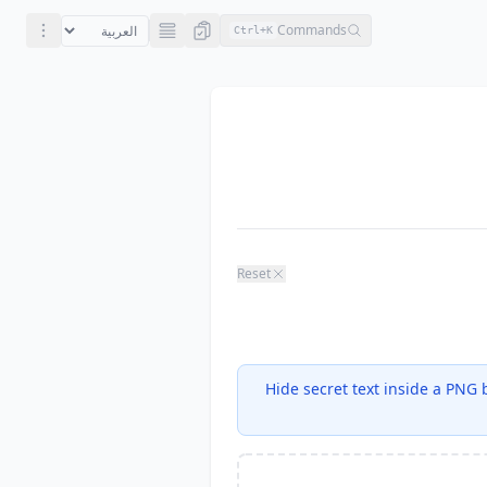
Commands
Ctrl+
K
Reset
Hide secret text inside a PNG b