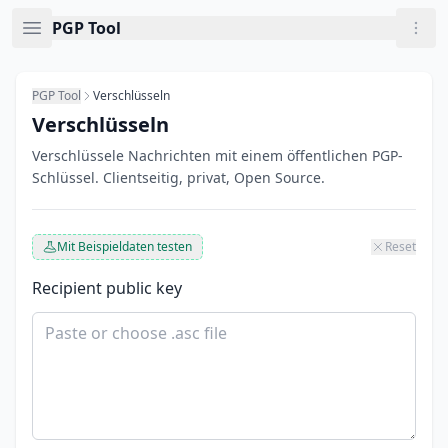
Skip to main content
Now viewing: Verschlüsseln
PGP Tool
PGP Tool
Verschlüsseln
Verschlüsseln
Verschlüssele Nachrichten mit einem öffentlichen PGP-
Schlüssel. Clientseitig, privat, Open Source.
Mit Beispieldaten testen
Reset
Recipient public key