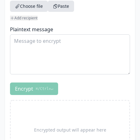
Choose file
Paste
Add recipient
Plaintext message
Encrypt
⌘/Ctrl+↵
Encrypted output will appear here